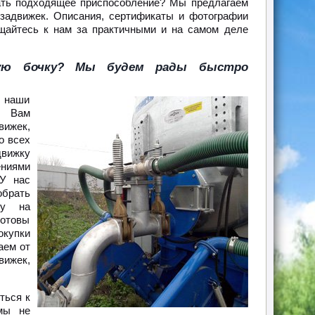
рать подходящее приспособление? Мы предлагаем
 задвижек. Описания, сертификаты и фотографии
щайтесь к нам за практичными и на самом деле
скую бочку? Мы будем рады быстро
и наши
. Вам
вижек,
о всех
движку
ениями
 У нас
обрать
ку на
отовы
окупки
аем от
вижек,
ться к
мы не