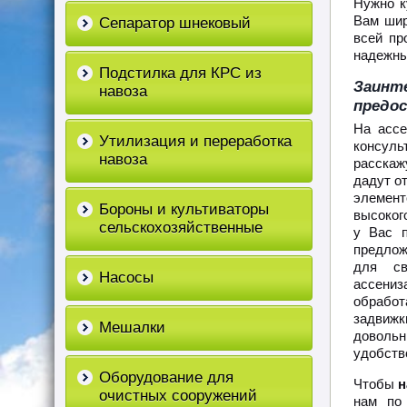
Нужно к
Вам шир
Сепаратор шнековый
всей пр
надежны
Подстилка для КРС из
Заинт
навоза
предос
На ассе
Утилизация и переработка
консул
навоза
расскаж
дадут о
элемент
Бороны и культиваторы
высоког
сельскохозяйственные
у Вас п
предлож
для св
Насосы
ассени
обработ
задвижк
Мешалки
довольн
удобство
Оборудование для
Чтобы
н
очистных сооружений
нам по