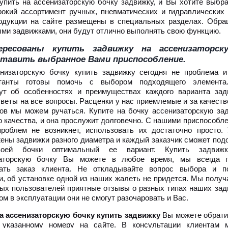
упить на ассенизаторскую бочку задвижку, и Вы хотите выб
окий ассортимент ручных, пневматических и гидравлических
одукции на сайте размещены в специальных разделах. Обра
ми задвижками, они будут отлично выполнять свою функцию.
ересованы купить задвижку на ассенизатор
тавить выбранное Вами приспособление.
низаторскую бочку купить задвижку сегодня не проблема 
ьтанты готовы помочь с выбором подходящего элемента
ут об особенностях и преимуществах каждого варианта зад
тветы на все вопросы. Расценки у нас приемлемые и за качеств
ов мы можем ручаться. Купите на бочку ассенизаторскую за
о качества, и она прослужит долговечно. С нашими приспособл
роблем не возникнет, использовать их достаточно просто.
ены задвижки разного диаметра и каждый заказчик сможет под
оей бочки оптимальный ее вариант. Купить задвиж
заторскую бочку Вы можете в любое время, мы всегда г
ать заказ клиента. Не откладывайте вопрос выбора и п
и, об установке одной из наших жалеть не придется. Мы получ
ых пользователей приятные отзывы о разных типах наших зад
м в эксплуатации они не смогут разочаровать и Вас.
а ассенизаторскую бочку купить задвижку
Вы можете обрати
 указанному номеру на сайте. В консультации клиентам 