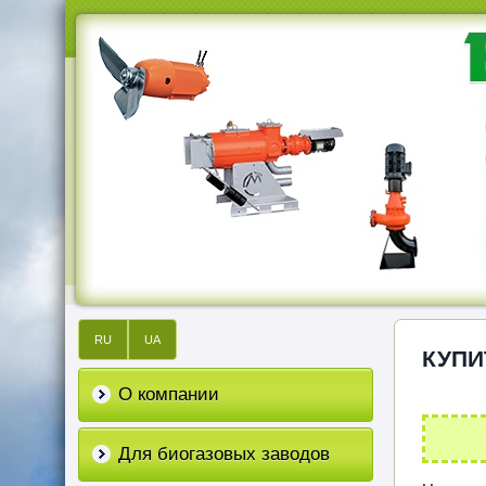
RU
UA
КУПИ
О компании
Для биогазовых заводов