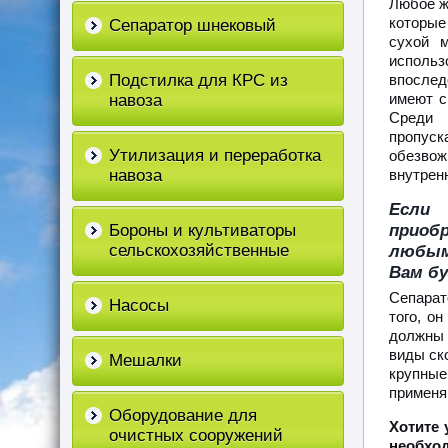
Любое ж
которые
Сепаратор шнековый
сухой 
использ
Подстилка для КРС из
впослед
имеют с
навоза
Среди 
пропуск
Утилизация и переработка
обезвож
навоза
внутренн
Если 
приобр
Бороны и культиваторы
сельскохозяйственные
любым
Вам бу
Сепарат
Насосы
того, о
должны 
виды ско
Мешалки
крупные
применя
Оборудование для
Хотите 
очистных сооружений
необход