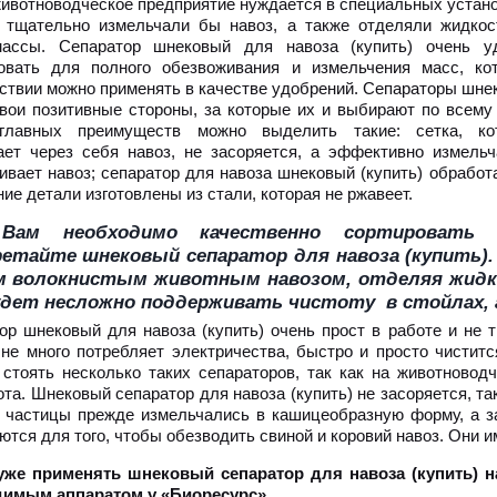
ивотноводческое предприятие нуждается в специальных устано
 тщательно измельчали бы навоз, а также отделяли жидкос
массы. Сепаратор шнековый для навоза (купить) очень у
овать для полного обезвоживания и измельчения масс, ко
ствии можно применять в качестве удобрений. Сепараторы шне
вои позитивные стороны, за которые их и выбирают по всему 
главных преимуществ можно выделить такие: сетка, ко
ает через себя навоз, не засоряется, а эффективно измельч
ивает навоз; сепаратор для навоза шнековый (купить) обработ
ие детали изготовлены из стали, которая не ржавеет.
Вам необходимо качественно сортировать 
етайте шнековый сепаратор для навоза (купить)
 волокнистым животным навозом, отделяя жидкос
дет несложно поддерживать чистоту в стойлах, 
ор шнековый для навоза (купить) очень прост в работе и не т
н не много потребляет электричества, быстро и просто чистит
стоять несколько таких сепараторов, так как на животновод
та. Шнековый сепаратор для навоза (купить) не засоряется, так
 частицы прежде измельчались в кашицеобразную форму, а за
ются для того, чтобы обезводить свиной и коровий навоз. Они 
уже применять шнековый сепаратор для навоза (купить) 
имым аппаратом у «Биоресурс».