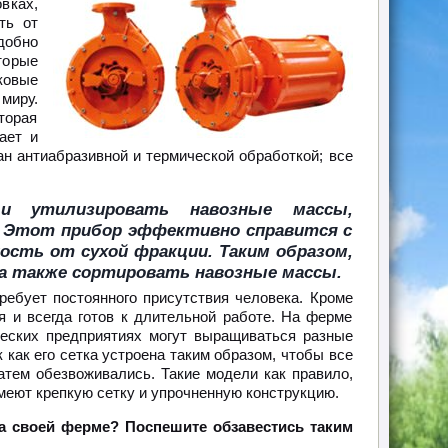
вках,
ть от
добно
торые
ковые
миру.
торая
ает и
ан антиабразивной и термической обработкой; все
и утилизировать навозные массы,
. Этот прибор эффективно справится с
ть от сухой фракции. Таким образом,
а также сортировать навозные массы.
ребует постоянного присутствия человека. Кроме
ся и всегда готов к длительной работе. На ферме
ческих предприятиях могут выращиваться разные
 как его сетка устроена таким образом, чтобы все
тем обезвоживались. Такие модели как правило,
имеют крепкую сетку и упрочненную конструкцию.
на своей ферме? Поспешите обзавестись таким