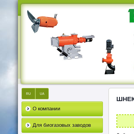
RU
UA
ШНЕК
О компании
Для биогазовых заводов